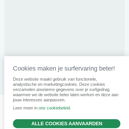
Cookies maken je surfervaring beter!
Deze website maakt gebruik van functionele,
analystische en marketingcookies. Deze cookies
verzamelen anonieme gegevens over je surfgedrag
waarmee we de website beter laten werken en deze aan
jouw interesses aanpassen.
Privacy Clausule
Disclaimer
Cookiebeleid
IDD Richtlijn
Lees meer in
ons cookiebeleid.
Remuneratiebeleid
Created by Insucommerce
ALLE COOKIES AANVAARDEN