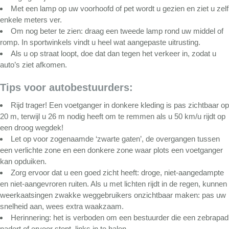
Met een lamp op uw voorhoofd of pet wordt u gezien en ziet u zelf
enkele meters ver.
Om nog beter te zien: draag een tweede lamp rond uw middel of
romp. In sportwinkels vindt u heel wat aangepaste uitrusting.
Als u op straat loopt, doe dat dan tegen het verkeer in, zodat u
auto’s ziet afkomen.
Tips voor autobestuurders:
Rijd trager! Een voetganger in donkere kleding is pas zichtbaar op
20 m, terwijl u 26 m nodig heeft om te remmen als u 50 km/u rijdt op
een droog wegdek!
Let op voor zogenaamde ‘zwarte gaten’, de overgangen tussen
een verlichte zone en een donkere zone waar plots een voetganger
kan opduiken.
Zorg ervoor dat u een goed zicht heeft: droge, niet-aangedampte
en niet-aangevroren ruiten. Als u met lichten rijdt in de regen, kunnen
weerkaatsingen zwakke weggebruikers onzichtbaar maken: pas uw
snelheid aan, wees extra waakzaam.
Herinnering: het is verboden om een bestuurder die een zebrapad
nadert of ervoor stopt, links in te halen.